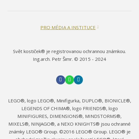
PRO MÉDIA A INSTITUCE
Svět kostiček® je registrovanou ochrannou známkou.
Ing.arch. Petr Šimr. © 2015 - 2024
LEGO®, logo LEGO®, Minifigurka, DUPLO®, BIONICLE®,
LEGENDS OF CHIMA®, logo FRIENDS®, logo
MINIFIGURES, DIMENSIONS®, MINDSTORMS®,
MIXELS®, NINJAGO®, a NEXO KNIGHTS® jsou ochranné
známky LEGO® Group. ©2016 LEGO® Group. LEGO® je