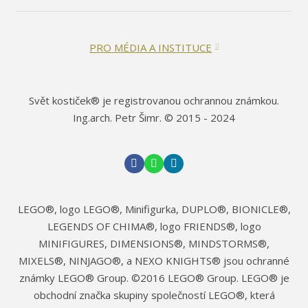
PRO MÉDIA A INSTITUCE
Svět kostiček® je registrovanou ochrannou známkou.
Ing.arch. Petr Šimr. © 2015 - 2024
LEGO®, logo LEGO®, Minifigurka, DUPLO®, BIONICLE®,
LEGENDS OF CHIMA®, logo FRIENDS®, logo
MINIFIGURES, DIMENSIONS®, MINDSTORMS®,
MIXELS®, NINJAGO®, a NEXO KNIGHTS® jsou ochranné
známky LEGO® Group. ©2016 LEGO® Group. LEGO® je
obchodní značka skupiny společností LEGO®, která