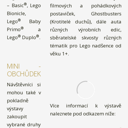
®
– Basic
, Lego
filmových a pohádkových
Bionicle,
postaviček, Ghostbusters
®
Lego
Baby
(Krotitelé duchů), dále auta
®
Primo
a
různých výrobních edic,
®
®
Lego
Duplo
.
sběratelské skvosty různých
tématik pro Lego nadšence od
věku 1+.
MINI -
OBCHŮDEK
Návštěvníci si
mohou také v
pokladně
Více informací k výstavě
výstavy
naleznete pod odkazem níže:
zakoupit
vybrané druhy