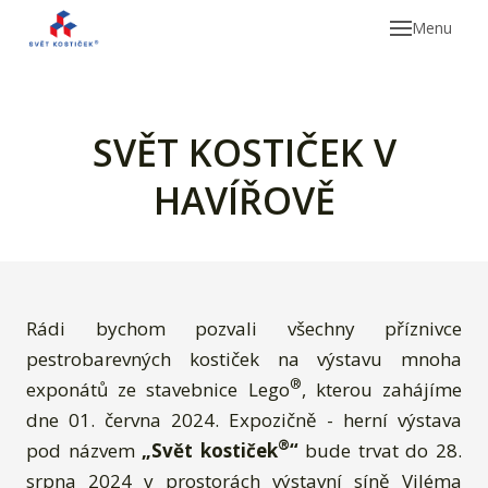
Menu
SVĚT KOSTIČEK V
HAVÍŘOVĚ
Nab
Rádi bychom pozvali všechny příznivce
pestrobarevných kostiček na výstavu mnoha
®
exponátů ze stavebnice Lego
, kterou zahájíme
dne 01. června 2024. Expozičně - herní výstava
®
pod názvem
„Svět kostiček
“
bude trvat do 28.
srpna 2024 v prostorách výstavní síně Viléma