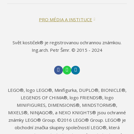
PRO MÉDIA A INSTITUCE
Svět kostiček® je registrovanou ochrannou známkou.
Ing.arch. Petr Šimr. © 2015 - 2024
LEGO®, logo LEGO®, Minifigurka, DUPLO®, BIONICLE®,
LEGENDS OF CHIMA®, logo FRIENDS®, logo
MINIFIGURES, DIMENSIONS®, MINDSTORMS®,
MIXELS®, NINJAGO®, a NEXO KNIGHTS® jsou ochranné
známky LEGO® Group. ©2016 LEGO® Group. LEGO® je
obchodní značka skupiny společností LEGO®, která