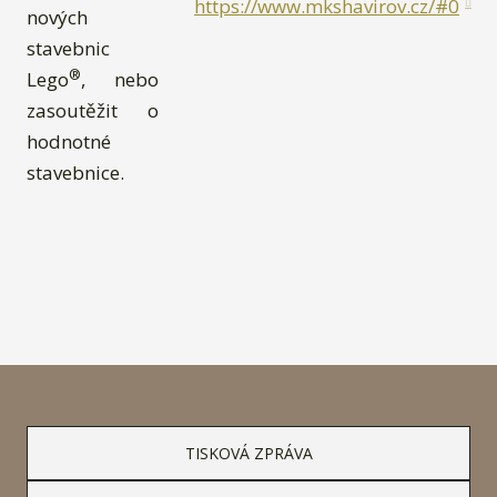
https://www.mkshavirov.cz/#0
nových
stavebnic
®
Lego
, nebo
zasoutěžit o
hodnotné
stavebnice.
TISKOVÁ ZPRÁVA