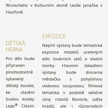
Wünscheho v Kulturním domě Leoše Janáčka v
Havířově.
EXPOZICE
DĚTSKÁ
Náplní výstavy bude tematická
HERNA
expozice modelů ucelených
Pro děti bude
edic továrních setů a vlastní
připraven
tvorby. Hlavním lákadlem
plnohodnotně
výstavy bude diorama
vybavený
městečka s pohyblivou
dětský koutek,
vlakovou soupravou; filmová
ke stavění
tématika v podobě válečné
budou kostky
zóny robotů Bionicle, světa
®
Lego
Classic
hradů, ale i různorodých