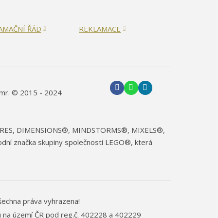
AMAČNÍ ŘÁD
REKLAMACE
imr. © 2015 - 2024
IGURES, DIMENSIONS®, MINDSTORMS®, MIXELS®,
 značka skupiny společností LEGO®, která
šechna práva vyhrazena!
u na území ČR pod reg.č. 402228 a 402229