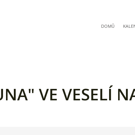
DOMŮ
KALE
UNA" VE VESELÍ