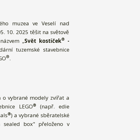
ského muzea ve Veselí nad
. 10. 2025 těšit na světově
®
 názvem „
Svět kostiček
-
ndární tuzemské stavebnice
®
EGO
.
 o vybrané modely zvířat a
®
vebnice LEGO
(např. edie
®
cals
) a vybrané sběratelské
n sealed box" přeloženo v