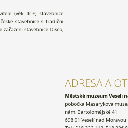
tele (věk 4r.+) stavebnice
 české stavebnice s tradiční
je zařazení stavebnice Disco,
ADRESA A OT
Městské muzeum Veselí n
pobočka Masarykova muzea 
nám. Bartolomějské 41
698 01 Veselí nad Moravou
Tel.: 518 322 412, 518 326 