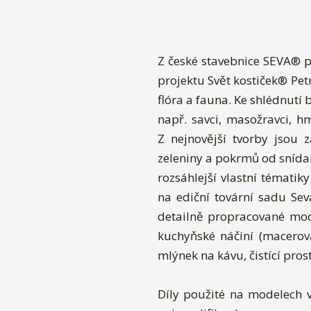
Z české stavebnice SEVA® p
projektu Svět kostiček® Pet
flóra a fauna. Ke shlédnutí 
např. savci, masožravci, hmy
Z nejnovější tvorby jsou 
zeleniny a pokrmů od snídan
rozsáhlejší vlastní tématik
na ediční tovární sadu Se
detailně propracované mod
kuchyňské náčiní (macerov
mlýnek na kávu, čistící prost
Díly použité na modelech v