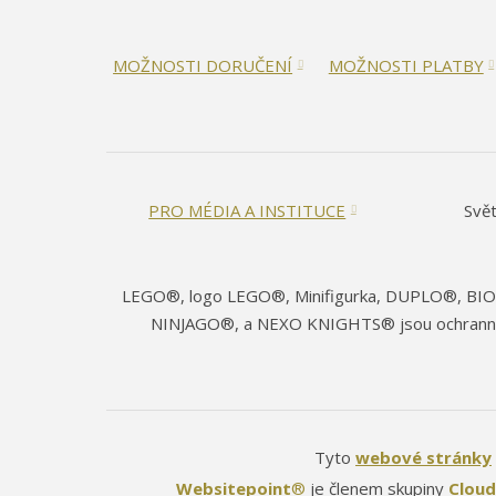
MOŽNOSTI DORUČENÍ
MOŽNOSTI PLATBY
PRO MÉDIA A INSTITUCE
Svět
LEGO®, logo LEGO®, Minifigurka, DUPLO®, B
NINJAGO®, a NEXO KNIGHTS® jsou ochranné
Tyto
webové stránky
Websitepoint
®
je členem skupiny
Cloud