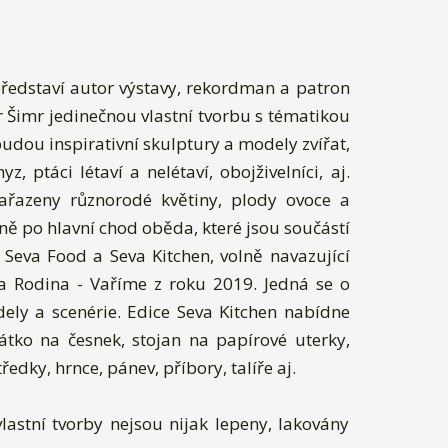
ředstaví autor výstavy, rekordman a patron
r Šimr jedinečnou vlastní tvorbu s tématikou
budou inspirativní skulptury a modely zvířat,
z, ptáci létaví a nelétaví, obojživelníci, aj.
zařazeny různorodé květiny, plody ovoce a
ě po hlavní chod oběda, které jsou součástí
y Seva Food a Seva Kitchen, volně navazující
va Rodina - Vaříme z roku 2019. Jedná se o
ely a scenérie. Edice Seva Kitchen nabídne
átko na česnek, stojan na papírové uterky,
ředky, hrnce, pánev, příbory, talíře aj.
lastní tvorby nejsou nijak lepeny, lakovány