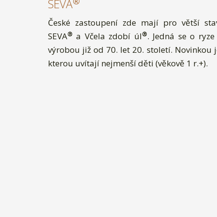
®
SEVA
České zastoupení zde mají pro větší stavi
®
®
SEVA
a Včela zdobí úl
. Jedná se o ryze
výrobou již od 70. let 20. století. Novinkou 
kterou uvítají nejmenší děti (věkově 1 r.+).