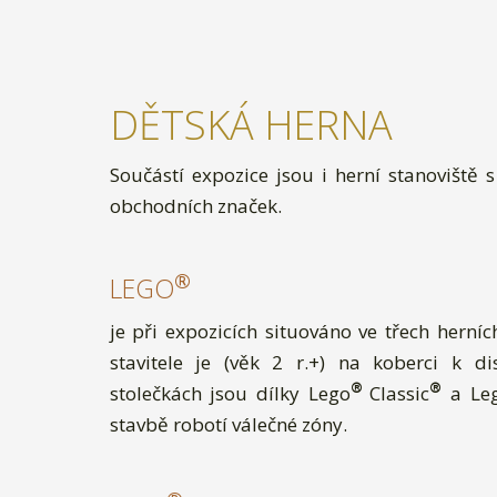
DĚTSKÁ HERNA
Součástí expozice jsou i herní stanoviště 
obchodních značek.
®
LEGO
je při expozicích situováno ve třech herníc
stavitele je (věk 2 r.+) na koberci k di
®
®
stolečkách jsou dílky Lego
Classic
a Le
stavbě robotí válečné zóny.