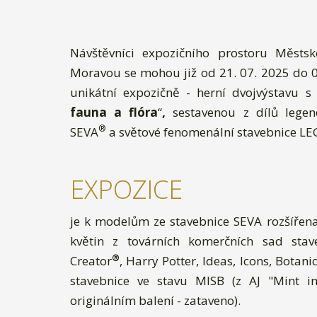
Návštěvníci expozičního prostoru Měst
Moravou se mohou již od 21. 07. 2025 do 05
unikátní expozičně - herní dvojvýstavu s
fauna a flóra
“
,
sestavenou z dílů lege
®
SEVA
a světové fenomenální stavebnice L
EXPOZICE
je k modelům ze stavebnice SEVA rozšířena
květin z továrních komerčních sad sta
®
Creator
, Harry Potter, Ideas, Icons, Botani
stavebnice ve stavu MISB (z AJ "Mint i
originálním balení - zataveno).