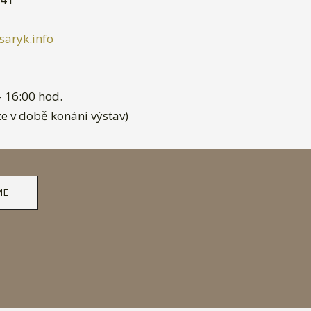
aryk.info
 - 16:00 hod.
ze v době konání výstav)
ME