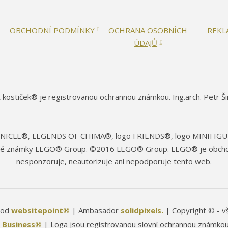
OBCHODNÍ PODMÍNKY
OCHRANA OSOBNÍCH
REKL
ÚDAJŮ
 kostiček® je registrovanou ochrannou známkou. Ing.arch. Petr Š
IONICLE®, LEGENDS OF CHIMA®, logo FRIENDS®, logo MINIF
 známky LEGO® Group. ©2016 LEGO® Group. LEGO® je obchodní
nesponzoruje, neautorizuje ani nepodporuje tento web.
od
websitepoint
®
| Ambasador
solidpixels.
| Copyright © - v
 Business
®
| Loga jsou registrovanou slovní ochrannou známko