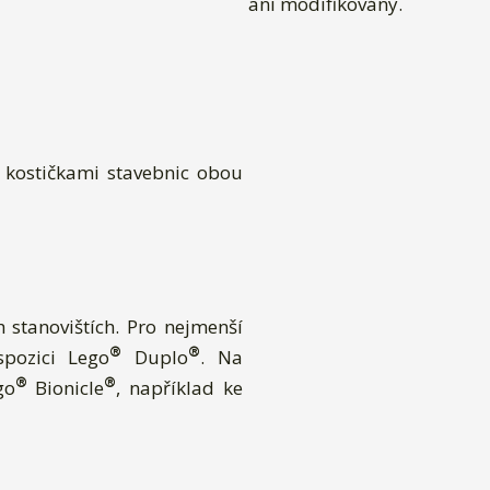
ani modifikovány.
s kostičkami stavebnic obou
h stanovištích. Pro nejmenší
®
®
spozici Lego
Duplo
. Na
®
®
go
Bionicle
, například ke